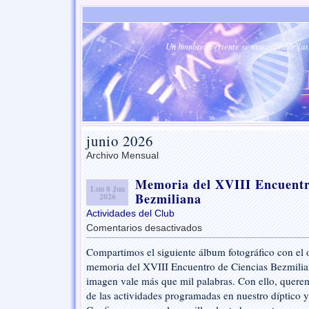
Un hombre corriente se maravilla de las 
junio 2026
Archivo Mensual
Memoria del XVIII Encuentr
Lun 8 Jun
Bezmiliana
2026
Actividades del Club
Comentarios desactivados
en
Memoria
Compartimos el siguiente álbum fotográfico con el o
del
memoria del XVIII Encuentro de Ciencias Bezmilia
XVIII
Encuentro
imagen vale más que mil palabras. Con ello, querem
de
de las actividades programadas en nuestro díptico y
Ciencias