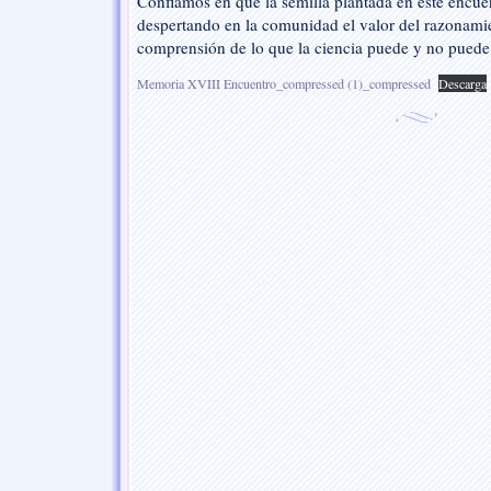
Confiamos en que la semilla plantada en este encuen
Bezmiliana
despertando en la comunidad el valor del razonamien
comprensión de lo que la ciencia puede y no puede
Memoria XVIII Encuentro_compressed (1)_compressed
Descarga