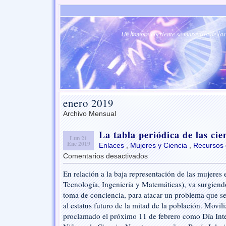
Un hombre corriente se maravilla de las 
enero 2019
Archivo Mensual
La tabla periódica de las cien
Lun 21
Ene 2019
Enlaces
,
Mujeres y Ciencia
,
Recursos 
Comentarios desactivados
en
La
En relación a la baja representación de las mujeres
tabla
Tecnología, Ingeniería y Matemáticas), va surgien
periódica
de
toma de conciencia, para atacar un problema que 
las
al estatus futuro de la mitad de la población. Movil
científicas
proclamado el próximo 11 de febrero como Día Inte