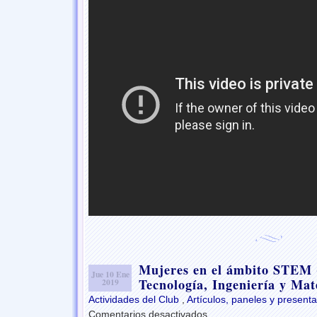
materia
Mujeres en el ámbito STEM 
Jue 10 Ene
Tecnología, Ingeniería y Mat
2019
Actividades del Club
,
Artículos, paneles y present
Comentarios desactivados
en