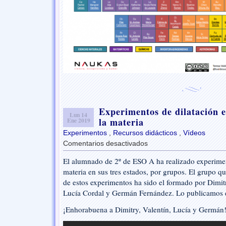
Experimentos de dilatación e
Lun 14
la materia
Ene 2019
Experimentos
,
Recursos didácticos
,
Vídeos
Comentarios desactivados
en
Experimentos
El alumnado de 2º de ESO A ha realizado experimen
de
materia en sus tres estados, por grupos. El grupo q
dilatación
en
de estos experimentos ha sido el formado por Dimitr
los
Lucía Cordal y Germán Fernández. Lo publicamos e
tres
estados
¡Enhorabuena a Dimitry, Valentín, Lucía y Germán
de
la