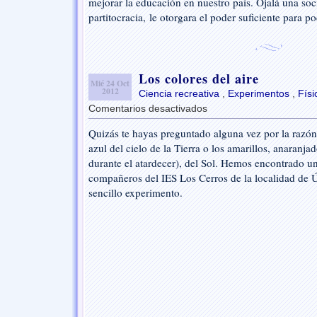
mejorar la educación en nuestro país. Ojalá una soc
partitocracia, le otorgara el poder suficiente para po
Los colores del aire
Mié 24 Oct
2012
Ciencia recreativa
,
Experimentos
,
Físi
Comentarios desactivados
en
Los
Quizás te hayas preguntado alguna vez por la razón
colores
azul del cielo de la Tierra o los amarillos, anaranjad
del
aire
durante el atardecer), del Sol. Hemos encontrado u
compañeros del IES Los Cerros de la localidad de 
sencillo experimento.