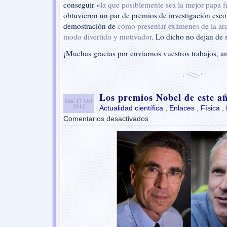
conseguir «
la que posiblemente sea la mejor papa f
obtuvieron un par de premios de investigación esco
demostración de
cómo presentar exámenes de la ar
modo divertido y motivador
. Lo dicho no dejan de 
¡Muchas gracias por enviarnos vuestros trabajos, a
Los premios Nobel de este a
Mié 17 Oct
2012
Actualidad científica
,
Enlaces
,
Física
,
Comentarios desactivados
en
Los
premios
Nobel
de
este
año