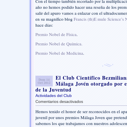
Con el tiempo también recortado por la multiplicaci
año no hemos podido hacer una reseña de los premio
salir del apuro vamos a enlazar con el ultradocume
en su magnífico blog
Francis (th)E mule Science’s
hace días:
Premio Nobel de Física
.
Premio Nobel de Química.
Premio Nobel de Medicina
.
El Club Científico Bezmilian
Dom 14
Málaga Jovén otorgado por e
Oct 2012
de la Juventud
Actividades del Club
Comentarios desactivados
en
El
Hemos tenido el honor de ser reconocidos en el ap
Club
juvenil por unos premios Málaga Joven que pretende
Científico
Bezmiliana
sabemos los que trabajamos con nuestros adolescent
recibe