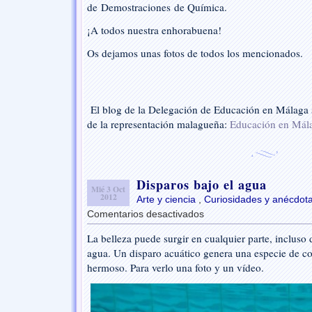
Acción
de Demostraciones de Química.
¡A todos nuestra enhorabuena!
Os dejamos unas fotos de todos los mencionados.
El blog de la Delegación de Educación en Málaga s
de la representación malagueña:
Educación en Mál
Disparos bajo el agua
Mié 3 Oct
2012
Arte y ciencia
,
Curiosidades y anécdot
Comentarios desactivados
en
Disparos
La belleza puede surgir en cualquier parte, incluso d
bajo
agua. Un disparo acuático genera una especie de 
el
agua
hermoso. Para verlo una foto y un vídeo.