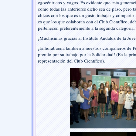
egocéntricos y vagos. Es evidente que esta generac
el
como todas las anteriores dicho sea de paso, pero 
premio
chicas con los que es un gusto trabajar y compartir
Málaga
es que los que colaboran con el Club Científico, deb
Jovén
pertenecen preferentemente a la segunda categoría.
otorgado
por
¡Muchísimas gracias al Instituto Andaluz de la Juv
el
Instituto
¡Enhorabuena también a nuestros compañeros de Pe
Andaluz
premio por su trabajo por la Solidaridad! (En la pri
de
representación del Club Científico).
la
Juventud