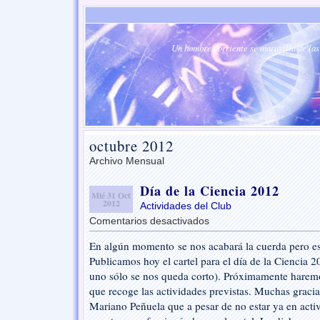
Un hombre corriente se maravilla de las 
octubre 2012
Archivo Mensual
Día de la Ciencia 2012
Mié 31 Oct
2012
Actividades del Club
Comentarios desactivados
en
Día
En algún momento se nos acabará la cuerda pero es
de
Publicamos hoy el cartel para el día de la Ciencia 2
la
Ciencia
uno sólo se nos queda corto). Próximamente haremo
2012
que recoge las actividades previstas. Muchas graci
Mariano Peñuela que a pesar de no estar ya en acti