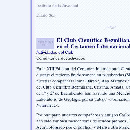
Instituto de la Juventud
Diario Sur
El Club Científico Bezmilia
Mar 9 Oct
en el Certamen Internaciona
2012
Actividades del Club
Comentarios desactivados
en
El
En la XIII Edición del Certamen Internacional Cien
Club
durante el reciente fin de semana en Alcobendas (M
Científico
Bezmiliana
nuestras compañeras Inma Durán y Ana Martínez e 
premiado
del Club Científico Bezmiliana, Cristina, Amada, Cr
de
de 1º y 2º de Bachillerato, han recibido una Menci
nuevo
Laboratorio de Geología por su trabajo «Formaciones
en
Naturaleza».
el
Certamen
Por otra parte nuestros compañeros y amigos Carl
Internacional
han sido también merecedores de sendos premios. C
Ciencia
Ágora,otorgado por el público, y Marisa otra Menc
en