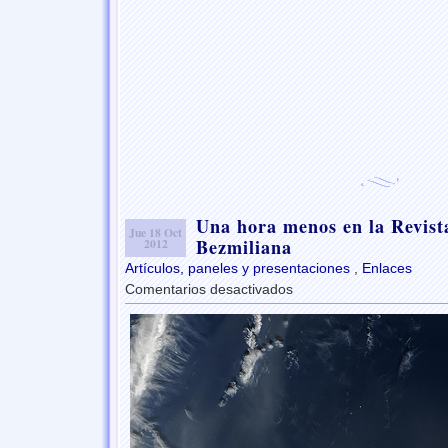
Una hora menos en la Revista
Jue 18 Oct
Bezmiliana
2012
Artículos, paneles y presentaciones
,
Enlaces
Comentarios desactivados
en
Una
hora
menos
en
la
Revista
Digital
de