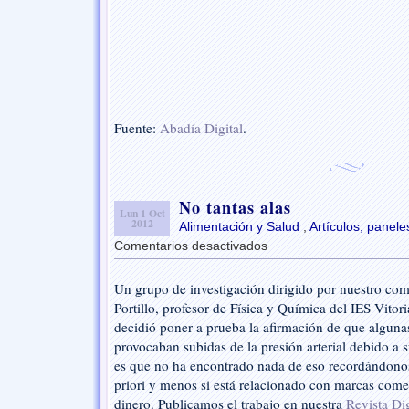
Fuente:
Abadía Digital
.
No tantas alas
Lun 1 Oct
2012
Alimentación y Salud
,
Artículos, panel
Comentarios desactivados
en
No
tantas
Un grupo de investigación dirigido por nuestro c
alas
Portillo, profesor de Física y Química del IES Vito
decidió poner a prueba la afirmación de que alguna
provocaban subidas de la presión arterial debido a s
es que no ha encontrado nada de eso recordándono
priori y menos si está relacionado con marcas co
dinero. Publicamos el trabajo en nuestra
Revista Dig