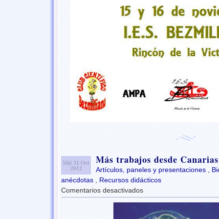
Más trabajos desde Canarias
Mié 31 Oct
2012
Artículos, paneles y presentaciones
,
Bi
anécdotas
,
Recursos didácticos
Comentarios desactivados
en
Más
trabajos
desde