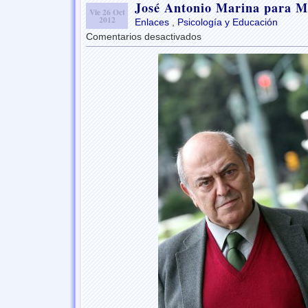
José Antonio Marina para M
Vie 26 Oct
2012
Enlaces
,
Psicología y Educación
Comentarios desactivados
en
José
Antonio
Marina
para
Ministro
de
Educación