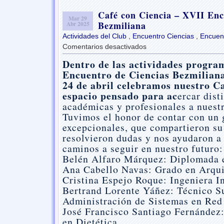
Café con Ciencia – XVII Enc
Mar 29
Bezmiliana
Abr 2025
Actividades del Club
,
Encuentro Ciencias
,
Encuent
Comentarios desactivados
en
Café
Dentro de las actividades progra
con
Encuentro de Ciencias Bezmiliana
Ciencia
24 de abril celebramos nuestro Ca
–
XVII
espacio pensado para ac
ercar dist
Encuentro
académicas y profesionales a nuest
de
Tuvimos el honor de contar con un 
Ciencias
excepcionales, que compartieron su 
Bezmiliana
resolvieron dudas y nos ayudaron a
caminos a seguir en nuestro futuro:
Belén Alfaro Márquez: Diplomada 
Ana Cabello Navas: Grado en Arqui
Cristina Espejo Roque: Ingeniera I
Bertrand Lorente Yáñez: Técnico S
Administración de Sistemas en Red
José Francisco Santiago Fernández
en Dietética