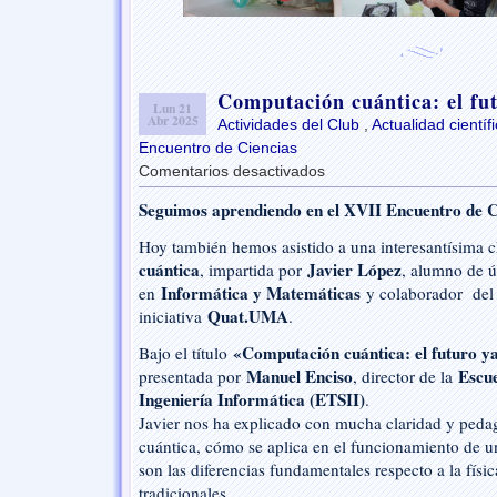
Computación cuántica: el fut
Lun 21
Abr 2025
Actividades del Club
,
Actualidad científ
Encuentro de Ciencias
Comentarios desactivados
en
Computación
Seguimos aprendiendo en el XVII Encuentro de C
cuántica:
el
Hoy también hemos asistido a una interesantísima 
futuro
cuántica
Javier López
, impartida por
, alumno de ú
ya
Informática y Matemáticas
en
está
y colaborador del
aquí
Quat.UMA
iniciativa
.
«Computación cuántica: el futuro ya
Bajo el título
Manuel Enciso
Escue
presentada por
, director de la
Ingeniería Informática (ETSII)
.
Javier nos ha explicado con mucha claridad y pedago
cuántica, cómo se aplica en el funcionamiento de u
son las diferencias fundamentales respecto a la físi
tradicionales.