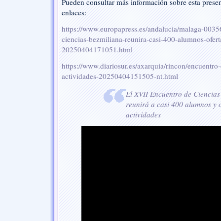
Pueden consultar más información sobre esta presen
enlaces:
https://www.europapress.es/andalucia/malaga-00356
ciencias-bezmiliana-reunira-casi-400-alumnos-ofert
20250404171051.html
https://www.diariosur.es/axarquia/rincon/encuentro
actividades-20250404151505-nt.html
El XVII Encuentro de Ciencias
reunirá a casi 400 alumnos y 
actividades