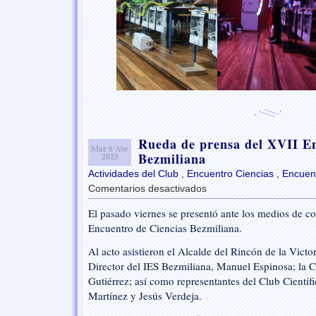
Rueda de prensa del XVII En
Mar 8 Abr
Bezmiliana
2025
Actividades del Club
,
Encuentro Ciencias
,
Encuent
Comentarios desactivados
en
Rueda
El pasado viernes se presentó ante los medios de 
de
Encuentro de Ciencias Bezmiliana.
prensa
del
Al acto asistieron el Alcalde del Rincón de la Victor
XVII
Director del IES Bezmiliana, Manuel Espinosa; la 
Encuentro
de
Gutiérrez; así como representantes del Club Cientí
Ciencias
Martínez y Jesús Verdeja.
Bezmiliana