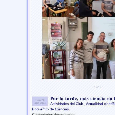
Por la tarde, más ciencia en 
Lun 21
Abr 2025
Actividades del Club
,
Actualidad científ
Encuentro de Ciencias
Comentarios desactivados
en