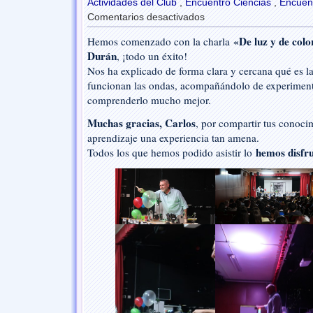
Actividades del Club
,
Encuentro Ciencias
,
Encuent
Comentarios desactivados
en
¡Primer
«De luz y de colo
Hemos comenzado con la charla
día
Durán
, ¡todo un éxito!
del
XVII
Nos ha explicado de forma clara y cercana qué es la
Encuentro
funcionan las ondas, acompañándolo de experimen
de
comprenderlo mucho mejor.
Ciencias
Bezmilia
Muchas gracias, Carlos
, por compartir tus conoci
aprendizaje una experiencia tan amena.
hemos disfr
Todos los que hemos podido asistir lo