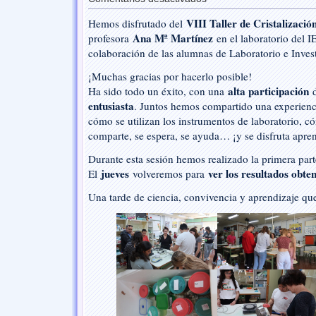
Por
VIII Taller de Cristalizació
Hemos disfrutado del
la
Ana Mª Martínez
profesora
tarde,
en el laboratorio del I
más
colaboración de las alumnas de Laboratorio e Inve
ciencia
¡Muchas gracias por hacerlo posible!
en
familia
alta participación
Ha sido todo un éxito, con una
d
entusiasta
. Juntos hemos compartido una experienc
cómo se utilizan los instrumentos de laboratorio, c
comparte, se espera, se ayuda… ¡y se disfruta apre
Durante esta sesión hemos realizado la primera parte
jueves
ver los resultados obte
El
volveremos para
Una tarde de ciencia, convivencia y aprendizaje qu