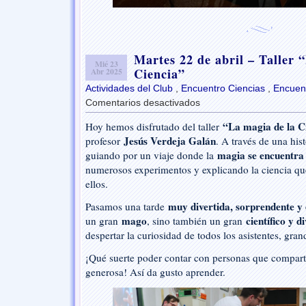
Martes 22 de abril – Taller 
Mié 23
Ciencia”
Abr 2025
Actividades del Club
,
Encuentro Ciencias
,
Encuent
Comentarios desactivados
en
Martes
“La magia de la C
Hoy hemos disfrutado del taller
22
Jesús Verdeja Galán
profesor
de
. A través de una hist
abril
magia se encuentra 
guiando por un viaje donde la
–
numerosos experimentos y explicando la ciencia qu
Taller
ellos.
“La
magia
muy divertida, sorprendente y
Pasamos una tarde
de
mago
científico y 
un gran
, sino también un gran
la
despertar la curiosidad de todos los asistentes, gra
Ciencia”
¡Qué suerte poder contar con personas que compart
generosa! Así da gusto aprender.