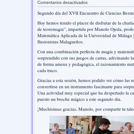
Comentarios desactivados
en
Unas
Segundo día del XVII Encuentro de Ciencias Bezmi
píldoras
de
Hoy hemos tenido el placer de disfrutar de la charla-
teoremagia
de teoremagia”, impartida por Manolo Ojeda, profe
Matemática Aplicada de la Universidad de Málaga 
Ilusionistas Malagueños.
Con una combinación perfecta de magia y matemát
sorprendido con sus juegos de cartas, adivinando la
de forma amena y pedagógica, el razonamiento mat
cada truco.
Gracias a esta sesión, hemos podido ver cómo las 
convertirse en un instrumento fascinante para sorpr
Una actividad muy especial que ha despertado la cu
puesto un broche mágico a este segundo día.
¡Muchísimas gracias, Manolo, por compartir tu tale