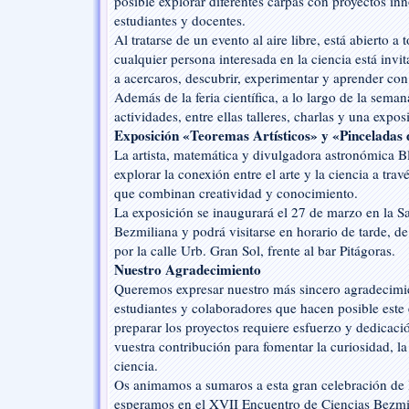
posible explorar diferentes carpas con proyectos in
estudiantes y docentes.
Al tratarse de un evento al aire libre, está abierto a
cualquier persona interesada en la ciencia está invi
a acercaros, descubrir, experimentar y aprender con
Además de la feria científica, a lo largo de la seman
actividades, entre ellas talleres, charlas y una expos
Exposición «Teoremas Artísticos» y «Pinceladas 
La artista, matemática y divulgadora astronómica B
explorar la conexión entre el arte y la ciencia a tra
que combinan creatividad y conocimiento.
La exposición se inaugurará el 27 de marzo en la S
Bezmiliana y podrá visitarse en horario de tarde, d
por la calle Urb. Gran Sol, frente al bar Pitágoras.
Nuestro Agradecimiento
Queremos expresar nuestro más sincero agradecimie
estudiantes y colaboradores que hacen posible est
preparar los proyectos requiere esfuerzo y dedica
vuestra contribución para fomentar la curiosidad, la
ciencia.
Os animamos a sumaros a esta gran celebración de l
esperamos en el XVII Encuentro de Ciencias Bezmi