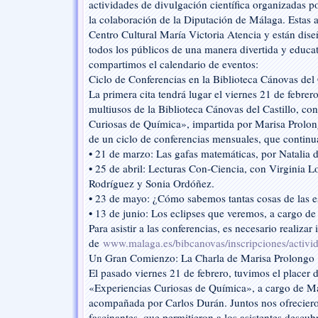
actividades de divulgación científica organizadas
divulgación
científica
la colaboración de la Diputación de Málaga. Estas a
Centro Cultural María Victoria Atencia y están dise
todos los públicos de una manera divertida y educat
compartimos el calendario de eventos:
Ciclo de Conferencias en la Biblioteca Cánovas del 
La primera cita tendrá lugar el viernes 21 de febrero
multiusos de la Biblioteca Cánovas del Castillo, co
Curiosas de Química», impartida por Marisa Prolong
de un ciclo de conferencias mensuales, que continua
• 21 de marzo: Las gafas matemáticas, por Natalia 
• 25 de abril: Lecturas Con-Ciencia, con Virginia Lo
Rodríguez y Sonia Ordóñez.
• 23 de mayo: ¿Cómo sabemos tantas cosas de las es
• 13 de junio: Los eclipses que veremos, a cargo 
Para asistir a las conferencias, es necesario realizar
de
www.malaga.es/bibcanovas/inscripciones/activi
Un Gran Comienzo: La Charla de Marisa Prolongo
El pasado viernes 21 de febrero, tuvimos el placer de
«Experiencias Curiosas de Química», a cargo de Ma
acompañada por Carlos Durán. Juntos nos ofreciero
fascinantes, que permitieron a los asistentes descub