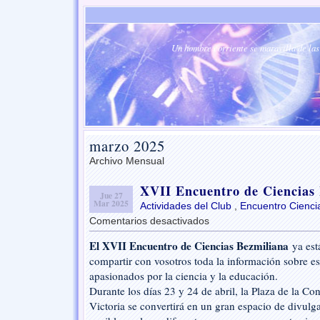
Un hombre corriente se maravilla de las 
marzo 2025
Archivo Mensual
XVII Encuentro de Ciencias
Jue 27
Mar 2025
Actividades del Club
,
Encuentro Cienci
Comentarios desactivados
en
XVII
El XVII Encuentro de Ciencias Bezmiliana
ya es
Encuentro
compartir con vosotros toda la información sobre est
de
Ciencias
apasionados por la ciencia y la educación.
Bezmiliana
Durante los días 23 y 24 de abril, la Plaza de la Co
Victoria se convertirá en un gran espacio de divulga