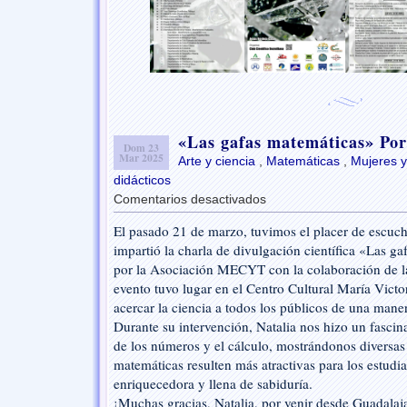
«Las gafas matemáticas» Por
Dom 23
Mar 2025
Arte y ciencia
,
Matemáticas
,
Mujeres y
didácticos
Comentarios desactivados
en
«Las
El pasado 21 de marzo, tuvimos el placer de escuch
gafas
impartió la charla de divulgación científica «Las g
matemáticas»
Por
por la Asociación MECYT con la colaboración de l
Natalia
evento tuvo lugar en el Centro Cultural María Victor
de
acercar la ciencia a todos los públicos de una mane
Lucas
Durante su intervención, Natalia nos hizo un fascina
de los números y el cálculo, mostrándonos diversas
matemáticas resulten más atractivas para los estudi
enriquecedora y llena de sabiduría.
¡Muchas gracias, Natalia, por venir desde Guadalaj