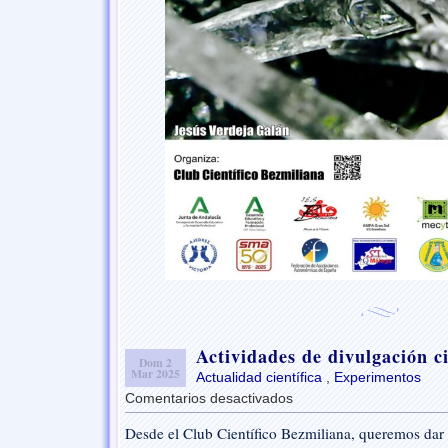
Actividades de divulgación ci
Dom 2
Mar 2025
Actualidad científica
,
Experimentos
Comentarios desactivados
en
Actividades
Desde el Club Científico Bezmiliana, queremos dar 
de