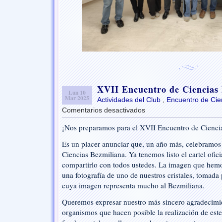
XVII Encuentro de Ciencias
Lun 10
Mar 2025
Actividades del Club
,
Encuentro de Cie
Comentarios desactivados
en
XVII
¡Nos preparamos para el XVII Encuentro de Cienci
Encuentro
de
Es un placer anunciar que, un año más, celebramos
Ciencias
Ciencias Bezmiliana. Ya tenemos listo el cartel ofic
Bezmiliana
compartirlo con todos ustedes. La imagen que hemos
una fotografía de uno de nuestros cristales, tomada 
cuya imagen representa mucho al Bezmiliana.
Queremos expresar nuestro más sincero agradecimie
organismos que hacen posible la realización de est