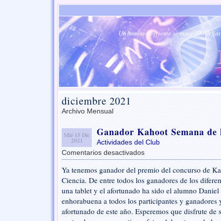
Un hombre corriente se maravilla de las 
diciembre 2021
Archivo Mensual
Ganador Kahoot Semana de l
Mié 15 Dic
2021
Actividades del Club
Comentarios desactivados
en
Ganador
Ya tenemos ganador del premio del concurso de Ka
Kahoot
Ciencia. De entre todos los ganadores de los difer
Semana
de
una tablet y el afortunado ha sido el alumno Daniel
la
enhorabuena a todos los participantes y ganadores y
Ciencia
afortunado de este año. Esperemos que disfrute de 