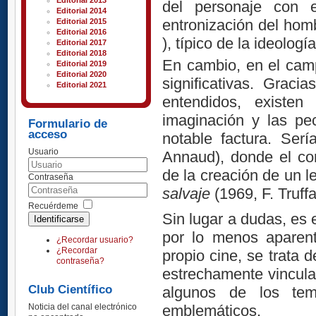
Editorial 2013
del personaje con e
Editorial 2014
entronización del hom
Editorial 2015
Editorial 2016
), típico de la ideología
Editorial 2017
Editorial 2018
En cambio, en el cam
Editorial 2019
Editorial 2020
significativas. Graci
Editorial 2021
entendidos, existen
imaginación y las pe
Formulario de
acceso
notable factura. Ser
Usuario
Annaud),
donde el co
de la creación de un l
Contraseña
salvaje
(1969, F. Truffa
Recuérdeme
Sin lugar a dudas, es 
Identificarse
por lo menos aparen
¿Recordar usuario?
¿Recordar
propio cine, se trata
contraseña?
estrechamente vincula
Club Científico
algunos de los te
emblemáticos.
Noticia del canal electrónico