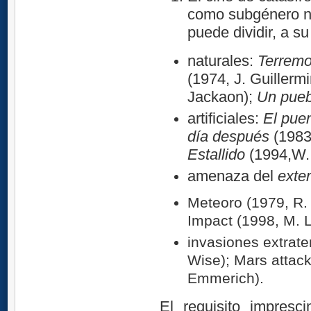
como subgénero 
puede dividir, a su
naturales:
Terremo
(1974, J. Guillermi
Jackaon);
Un pueb
artificiales:
El pue
día después
(1983
Estallido
(1994,W.
amenaza del
exter
Meteoro (1979, R
Impact (1998, M. L
invasiones extrat
Wise); Mars attack
Emmerich).
El requisito impresc