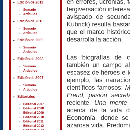
en errores, ucronías, 
Edición de 2011
tergiversación interes
Sumario
Artículos
avispado de secunda
Edición de 2010
Kubrick) resulta basta
Sumario
que el marco históri
Artículos
desarrolla la acción.
Edición de 2009
Sumario
Artículos
Las biografías de ci
Edición de 2008
también un campo al
Sumario
escasez de héroes e íd
Artículos
Edición de 2007
ejemplo, las narraci
Sumario
científicos famosos:
M
Artículos
Freud, pasión secret
Editoriales
reciente,
Una mente m
Editorial 2007
acerca de la vida d
Editorial 2008
Editorial 2009
Economía, donde se 
Editorial 2010
Editorial 2011
azarosa vida. Predomi
Editorial 2012