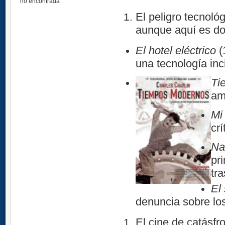
no encontrada
El peligro tecnológ
aunque aquí es d
El hotel eléctrico
(
una tecnología inci
Ti
am
Mi 
cr
Na
pr
tr
El
denuncia sobre los
El cine de catásfro