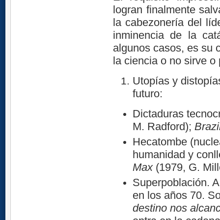
logran finalmente salva
la cabezonería del líd
inminencia de la cat
algunos casos, es su c
la ciencia o no sirve o
Utopías y distopí
futuro:
Dictaduras tecnoc
M. Radford);
Brazi
Hecatombe (nuclea
humanidad y conlle
Max
(1979, G. Mill
Superpoblación. A
en los años 70. So
destino nos alcan