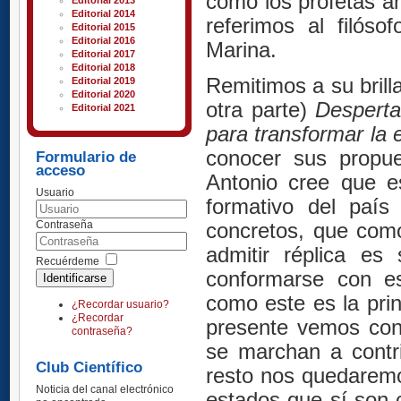
como los profetas an
Editorial 2013
Editorial 2014
referimos al filóso
Editorial 2015
Editorial 2016
Marina.
Editorial 2017
Editorial 2018
Remitimos a su brill
Editorial 2019
Editorial 2020
otra parte)
Desperta
Editorial 2021
para transformar la
conocer sus propue
Formulario de
acceso
Antonio cree que es
Usuario
formativo del país
concretos, que como
Contraseña
admitir réplica es
Recuérdeme
conformarse con es
Identificarse
como este es la pri
¿Recordar usuario?
¿Recordar
presente vemos con
contraseña?
se marchan a contri
Club Científico
resto nos quedaremo
Noticia del canal electrónico
estados que sí son 