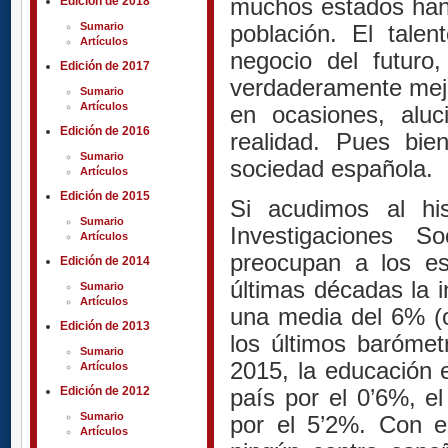
muchos estados han 
Edición de 2018
Sumario
población. El tale
Artículos
negocio del futuro
Edición de 2017
verdaderamente mejor
Sumario
Artículos
en ocasiones, aluc
Edición de 2016
realidad. Pues bie
Sumario
sociedad española.
Artículos
Edición de 2015
Si acudimos al his
Sumario
Investigaciones S
Artículos
preocupan a los e
Edición de 2014
últimas décadas la i
Sumario
Artículos
una media del 6% (
Edición de 2013
los últimos barómet
Sumario
2015, la educación 
Artículos
Edición de 2012
país por el 0’6%, e
Sumario
por el 5’2%. Con e
Artículos