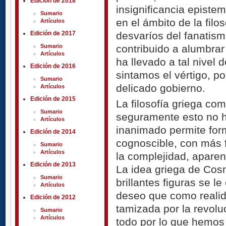
Edición de 2018
insignificancia episte
Sumario
en el ámbito de la filo
Artículos
desvaríos del fanatismo
Edición de 2017
contribuido a alumbra
Sumario
Artículos
ha llevado a tal nivel
Edición de 2016
sintamos el vértigo, po
Sumario
delicado gobierno.
Artículos
Edición de 2015
La filosofía griega co
Sumario
seguramente esto no h
Artículos
inanimado permite for
Edición de 2014
cognoscible, con más f
Sumario
Artículos
la complejidad, apare
Edición de 2013
La idea griega de Cos
Sumario
brillantes figuras se 
Artículos
deseo que como realid
Edición de 2012
tamizada por la revoluc
Sumario
Artículos
todo por lo que hemos 