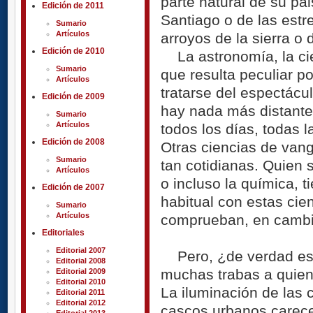
parte natural de su pa
Edición de 2011
Santiago o de las estr
Sumario
Artículos
arroyos de la sierra o 
Edición de 2010
La astronomía, la cien
Sumario
que resulta peculiar p
Artículos
tratarse del espectácu
Edición de 2009
hay nada más distante
Sumario
Artículos
todos los días, todas l
Edición de 2008
Otras ciencias de van
Sumario
tan cotidianas. Quien s
Artículos
o incluso la química, t
Edición de 2007
habitual con estas ci
Sumario
Artículos
comprueban, en cambio,
Editoriales
Editorial 2007
Pero, ¿de verdad es t
Editorial 2008
muchas trabas a quien 
Editorial 2009
Editorial 2010
La iluminación de las 
Editorial 2011
Editorial 2012
cascos urbanos carece