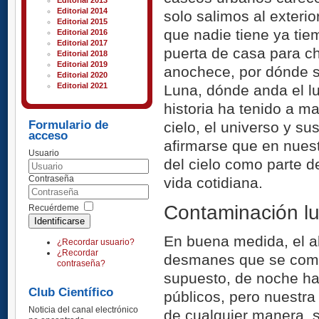
Editorial 2013
Editorial 2014
solo salimos al exteri
Editorial 2015
que nadie tiene ya tie
Editorial 2016
Editorial 2017
puerta de casa para c
Editorial 2018
Editorial 2019
anochece, por dónde s
Editorial 2020
Editorial 2021
Luna, dónde anda el lu
historia ha tenido a m
Formulario de
cielo, el universo y s
acceso
afirmarse que en nuest
Usuario
del cielo como parte d
Contraseña
vida cotidiana.
Contaminación l
Recuérdeme
Identificarse
En buena medida, el al
¿Recordar usuario?
¿Recordar
desmanes que se comet
contraseña?
supuesto, de noche hay
Club Científico
públicos, pero nuestra
Noticia del canal electrónico
de cualquier manera, s