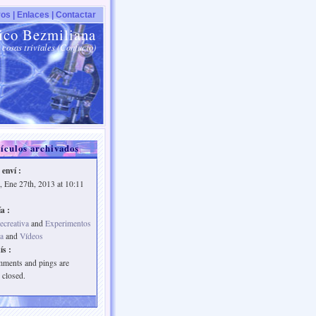
os |
Enlaces |
Contactar
ico Bezmiliana
 cosas triviales (Confucio)
ículos archivados
 enví :
 Ene 27th, 2013 at 10:11
a :
ecreativa
and
Experimentos
ca
and
Vídeos
ís :
ments and pings are
 closed.