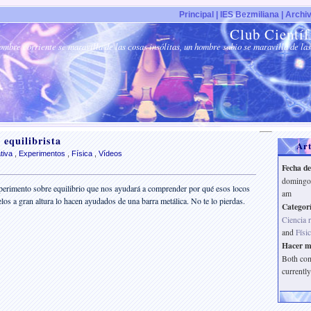
Principal |
IES Bezmiliana |
Archiv
Club Científ
mbre corriente se maravilla de las cosas insólitas, un hombre sabio se maravilla de las
 equilibrista
Art
tiva
,
Experimentos
,
Física
,
Vídeos
Fecha de
domingo,
xperimento sobre equilibrio que nos ayudará a comprender por qué esos locos
am
ielos a gran altura lo hacen ayudados de una barra metálica. No te lo pierdas.
Categorí
Ciencia r
and
Físi
Hacer m
Both com
currently