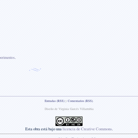
erimentos
.
Entradas (RSS)
y
Comentarios (RSS)
.
Diseño de Virginia Garcés Villarrubia
Esta
obra
está bajo una
licencia de Creative Commons
.