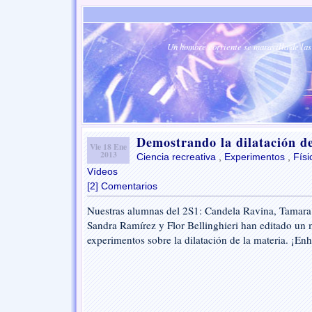
Un hombre corriente se maravilla de las 
Demostrando la dilatación de
Vie 18 Ene
2013
Ciencia recreativa
,
Experimentos
,
Físi
Vídeos
[2] Comentarios
Nuestras alumnas del 2S1: Candela Ravina, Tamara
Sandra Ramírez y Flor Bellinghieri han editado un 
experimentos sobre la dilatación de la materia. ¡En