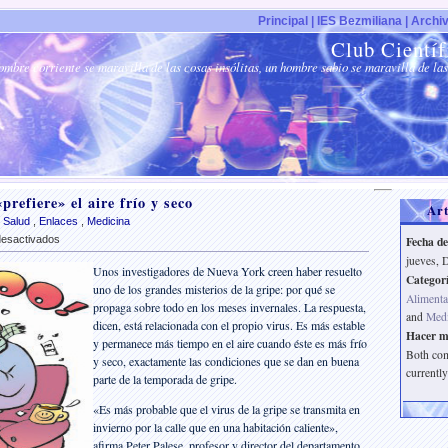
Principal |
IES Bezmiliana |
Archiv
Club Científ
mbre corriente se maravilla de las cosas insólitas, un hombre sabio se maravilla de las
prefiere» el aire frío y seco
Art
 Salud
,
Enlaces
,
Medicina
en
Fecha de
desactivados
La
jueves, 
Unos investigadores de Nueva York creen haber resuelto
gripe
Categorí
uno de los grandes misterios de la gripe: por qué se
«prefiere»
Alimenta
propaga sobre todo en los meses invernales. La respuesta,
el
and
Medi
dicen, está relacionada con el propio virus. Es más estable
aire
Hacer m
y permanece más tiempo en el aire cuando éste es más frío
frío
Both com
y seco, exactamente las condiciones que se dan en buena
y
currently
parte de la temporada de gripe.
seco
«Es más probable que el virus de la gripe se transmita en
invierno por la calle que en una habitación caliente»,
afirma Peter Palese, profesor y director del departamento