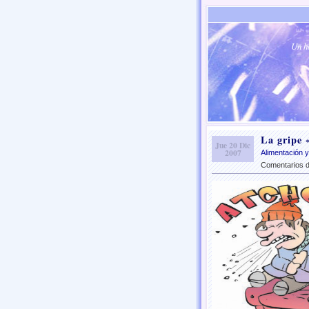
Un ho
La gripe «
Jue 20 Dic
2007
Alimentación y
Comentarios 