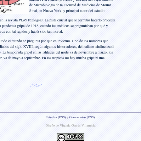
de Microbiología de la Facultad de Medicina de Mount
Sinai, en Nueva York, y principal autor del estudio.
en la revista
PLoS Pathogens.
La pista crucial que le permitió hacerlo procedía
 la pandemia gripal de 1918, cuando los médicos se preguntaban por qué y
us con tal rapidez y había sido tan mortal.
, todo el mundo se pregunta por qué en invierno. Uno de los nombres que
iados del siglo XVIII, según algunos historiadores, del italiano «influenza di
). La temporada gripal en las latitudes del norte va de noviembre a marzo, los
ur, va de mayo a septiembre. En los trópicos no hay mucha gripe ni una
Entradas (RSS)
y
Comentarios (RSS)
.
Diseño de Virginia Garcés Villarrubia