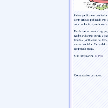
Palese publicó sus resultados 
de un artículo publicado tras
cómo se había expandido el vir
Desde que se conoce la gripe
recibe,
influenza,
surgió a med
freddo» («influencia del frío»
meses más fríos. En las del s
temporada gripal.
Más información:
El País
Comentarios cerrados.