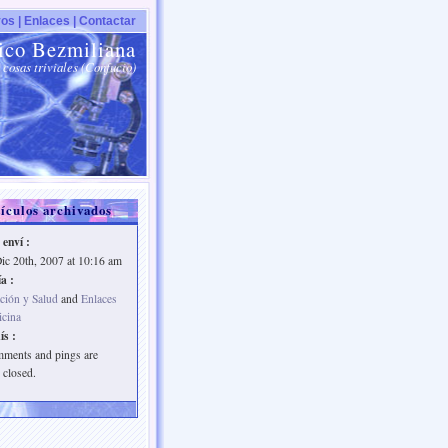
os |
Enlaces |
Contactar
ico Bezmiliana
 cosas triviales (Confucio)
ículos archivados
 enví :
Dic 20th, 2007 at 10:16 am
a :
ción y Salud
and
Enlaces
cina
ís :
ments and pings are
 closed.