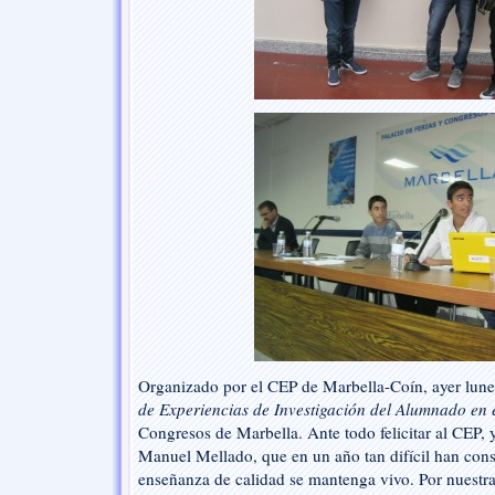
de
Experiencias
de
Investigación
del
Alumnado
en
el
Aula
Organizado por el CEP de Marbella-Coín, ayer lunes
de Experiencias de Investigación del Alumnado en 
Congresos de Marbella. Ante todo felicitar al CEP, y
Manuel Mellado, que en un año tan difícil han cons
enseñanza de calidad se mantenga vivo. Por nuestra