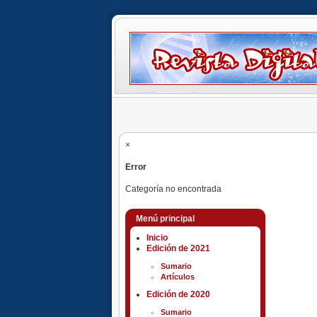
×
Error
Categoría no encontrada
Menú principal
Inicio
Edición de 2021
Sumario
Artículos
Edición de 2020
Sumario